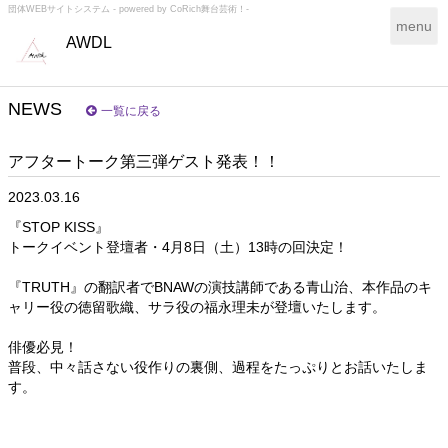
団体WEBサイトシステム - powered by
CoRich舞台芸術！-
T
menu
AWDL
o
g
g
l
NEWS
一覧に戻る
e
n
アフタートーク第三弾ゲスト発表！！
a
v
2023.03.16
i
g
『STOP KISS』
a
トークイベント登壇者・4月8日（土）13時の回決定！
t
i
『TRUTH』の翻訳者でBNAWの演技講師である青山治、本作品のキ
o
ャリー役の徳留歌織、サラ役の福永理未が登壇いたします。
n
俳優必見！
普段、中々話さない役作りの裏側、過程をたっぷりとお話いたしま
す。